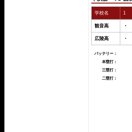
学校名
1
観音高
・
広陵高
・
バッテリー：
本塁打：
三塁打：
二塁打：