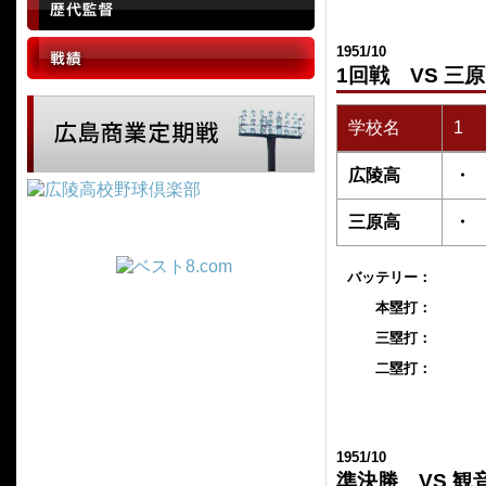
1951/10
1回戦 VS 三
学校名
1
広陵高
・
三原高
・
バッテリー：
本塁打：
三塁打：
二塁打：
1951/10
準決勝 VS 観