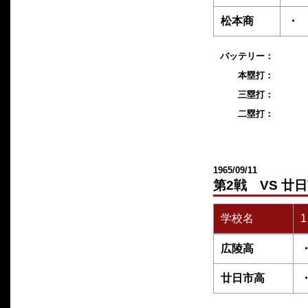
松本商
・
バッテリー：
本塁打：
三塁打：
二塁打：
1965/09/11
第2戦 VS 廿
学校名
1
広陵高
廿日市高