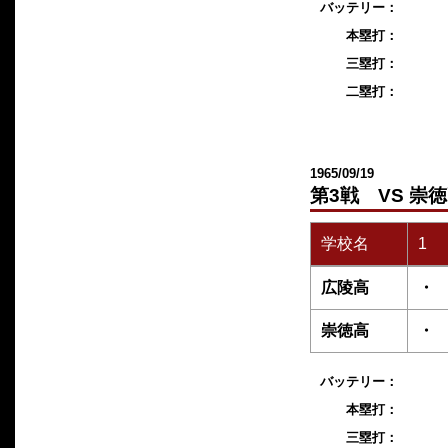
バッテリー：
本塁打：
三塁打：
二塁打：
1965/09/19
第3戦 VS 崇
学校名
1
広陵高
・
崇徳高
・
バッテリー：
本塁打：
三塁打：