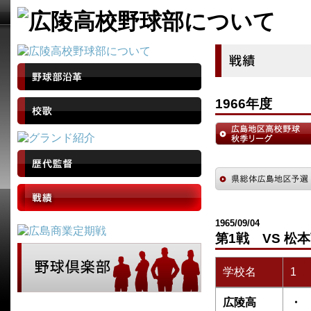
1966年度
1965/09/04
第1戦 VS 松
学校名
1
広陵高
・