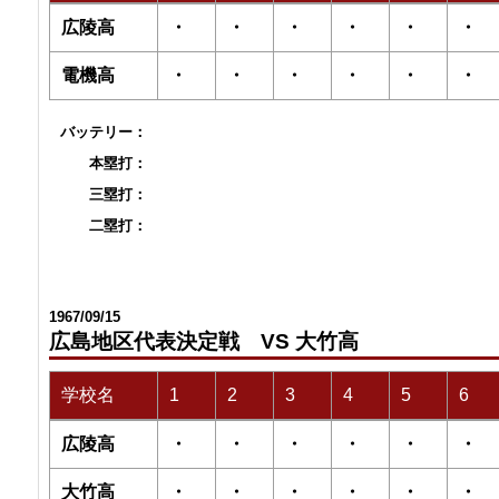
広陵高
・
・
・
・
・
・
電機高
・
・
・
・
・
・
バッテリー：
本塁打：
三塁打：
二塁打：
1967/09/15
広島地区代表決定戦 VS 大竹高
学校名
1
2
3
4
5
6
広陵高
・
・
・
・
・
・
大竹高
・
・
・
・
・
・