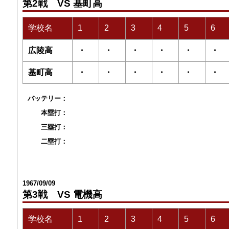
第2戦 VS 基町高
学校名
1
2
3
4
5
6
広陵高
・
・
・
・
・
・
基町高
・
・
・
・
・
・
バッテリー：
本塁打：
三塁打：
二塁打：
1967/09/09
第3戦 VS 電機高
学校名
1
2
3
4
5
6