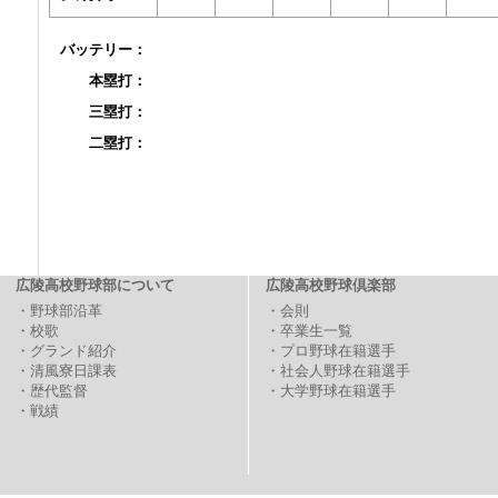
バッテリー：
本塁打：
三塁打：
二塁打：
広陵高校野球部について
広陵高校野球倶楽部
・野球部沿革
・会則
・校歌
・卒業生一覧
・グランド紹介
・プロ野球在籍選手
・清風寮日課表
・社会人野球在籍選手
・歴代監督
・大学野球在籍選手
・戦績