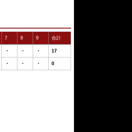
7
8
9
合計
・
・
・
17
・
・
・
0