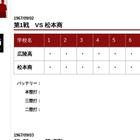
1967/09/02
第1戦 VS 松本商
学校名
1
2
3
4
5
6
広陵高
・
・
・
・
・
・
松本商
・
・
・
・
・
・
バッテリー：
本塁打：
三塁打：
二塁打：
1967/09/03