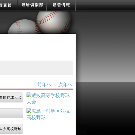
前年へ
次年へ